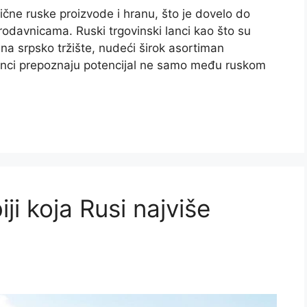
ntične ruske proizvode i hranu, što je dovelo do
odavnicama. Ruski trgovinski lanci kao što su
u na srpsko tržište, nudeći širok asortiman
anci prepoznaju potencijal ne samo među ruskom
ji koja Rusi najviše