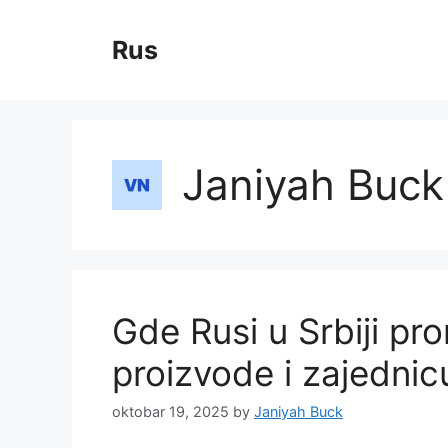
Skip
to
Rus
content
Janiyah Buck
Gde Rusi u Srbiji pr
proizvode i zajednic
oktobar 19, 2025
by
Janiyah Buck