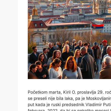
Početkom marta, Kiril O. proslavlja 29. r
se preseli nije bila laka, pa je Moskovlja
put kada je ruski predsednik Vladimir Puti
februara, 2022, da bi se nekoliko meseci k