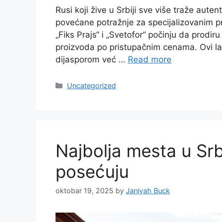
Rusi koji žive u Srbiji sve više traže aute
povećane potražnje za specijalizovanim pr
„Fiks Prajs“ i „Svetofor“ počinju da prodir
proizvoda po pristupačnim cenama. Ovi l
dijasporom već …
Read more
Categories
Uncategorized
Najbolja mesta u Srbi
posećuju
oktobar 19, 2025
by
Janiyah Buck