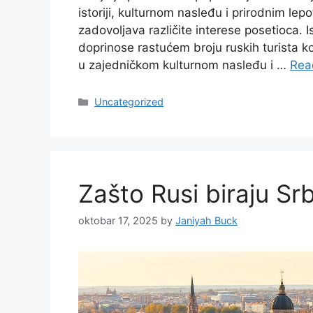
istoriji, kulturnom nasleđu i prirodnim le
zadovoljava različite interese posetioca. I
doprinose rastućem broju ruskih turista k
u zajedničkom kulturnom nasleđu i …
Rea
Categories
Uncategorized
Zašto Rusi biraju Srb
oktobar 17, 2025
by
Janiyah Buck