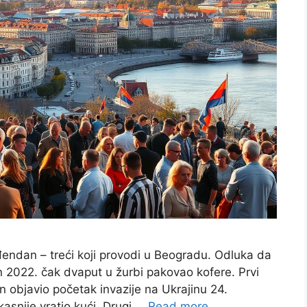
ođendan – treći koji provodi u Beogradu. Odluka da
nin 2022. čak dvaput u žurbi pakovao kofere. Prvi
n objavio početak invazije na Ukrajinu 24.
asnije vratio kući. Drugi …
Read more