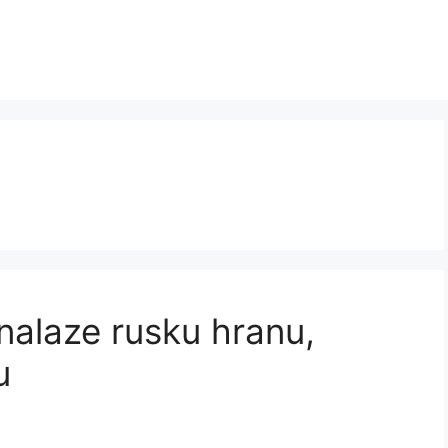
onalaze rusku hranu,
u