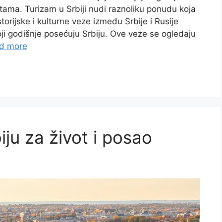
potama. Turizam u Srbiji nudi raznoliku ponudu koja
storijske i kulturne veze između Srbije i Rusije
oji godišnje posećuju Srbiju. Ove veze se ogledaju
d more
iju za život i posao