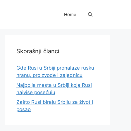
Home
Skorašnji članci
Gde Rusi u Srbiji pronalaze rusku
hranu, proizvode i zajednicu
Najbolja mesta u Srbiji koja Rusi
najviše posećuju
Zašto Rusi biraju Srbiju za život i
posao